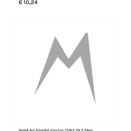
€ 10,24
WIHA Bit SlimBit Electric TORX T9 2.5Nm