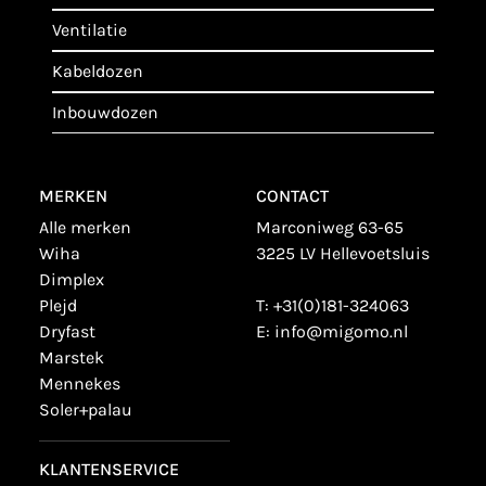
ventilatie
kabeldozen
inbouwdozen
MERKEN
CONTACT
alle merken
Marconiweg 63-65
wiha
3225 LV Hellevoetsluis
dimplex
plejd
T:
+31(0)181-324063
dryfast
E:
info@migomo.nl
marstek
mennekes
soler+palau
KLANTENSERVICE