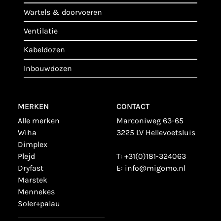
wartels & doorvoeren
ventilatie
kabeldozen
inbouwdozen
MERKEN
CONTACT
alle merken
Marconiweg 63-65
wiha
3225 LV Hellevoetsluis
dimplex
plejd
T:
+31(0)181-324063
dryfast
E:
info@migomo.nl
marstek
mennekes
soler+palau