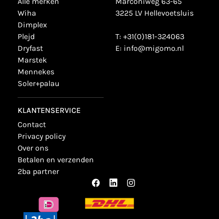
alle merken
Marconiweg 63-65
wiha
3225 LV Hellevoetsluis
dimplex
plejd
T:
+31(0)181-324063
dryfast
E:
info@migomo.nl
marstek
mennekes
soler+palau
KLANTENSERVICE
contact
privacy policy
over ons
betalen en verzenden
2ba partner