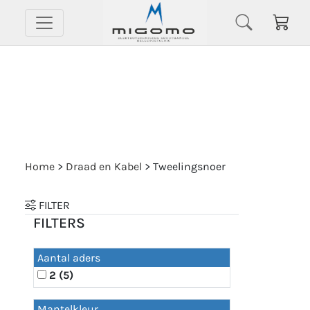
Home
>
Draad en Kabel
>
Tweelingsnoer
FILTER
FILTERS
Aantal aders
2 (5)
Mantelkleur