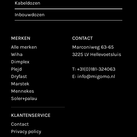
kabeldozen
inbouwdozen
MERKEN
CONTACT
alle merken
Marconiweg 63-65
wiha
3225 LV Hellevoetsluis
dimplex
plejd
T:
+31(0)181-324063
dryfast
E:
info@migomo.nl
marstek
mennekes
soler+palau
KLANTENSERVICE
contact
privacy policy