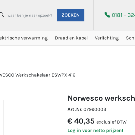
0181 - 3
ZOEKEN
lektrische verwarming
Draad en kabel
Verlichting
Sch
ESCO Werkschakelaar ESWPX 416
norwesco werksc
Art .Nr.
07990003
€ 40,35
exclusief BTW
Log in voor netto prijzen!