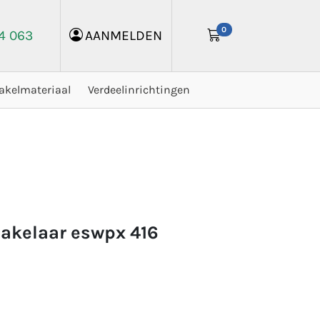
0
24 063
AANMELDEN
akelmateriaal
Verdeelinrichtingen
hakelaar eswpx 416