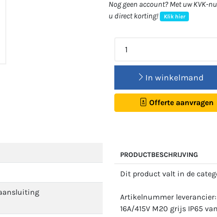
Nog geen account? Met uw KVK-num
u direct korting!
Klik hier
In winkelmand
Offerte aanvragen
PRODUCTBESCHRIJVING
Dit product valt in de cate
aansluiting
Artikelnummer leverancier
16A/415V M20 grijs IP65 va