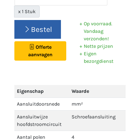
x 1 Stuk
Op voorraad.
Bestel
Vandaag
verzonden!
Nette prijzen
Offerte
Eigen
aanvragen
bezorgdienst
Eigenschap
Waarde
Aansluitdoorsnede
mm²
Aansluitwijze
Schroefaansluiting
hoofdstroomcircuit
Aantal polen
4