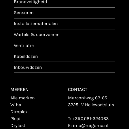
brandveiligheid
sensoren
installatiematerialen
wartels & doorvoeren
ventilatie
kabeldozen
inbouwdozen
MERKEN
CONTACT
alle merken
Marconiweg 63-65
wiha
3225 LV Hellevoetsluis
dimplex
plejd
T:
+31(0)181-324063
dryfast
E:
info@migomo.nl