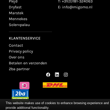
plejd
T:
+31(0)181-324063
dryfast
E:
info@migomo.nl
marstek
mennekes
soler+palau
KLANTENSERVICE
contact
privacy policy
over ons
betalen en verzenden
2ba partner
This website makes use of cookies to enhance browsing experience and
provide additional functionality.