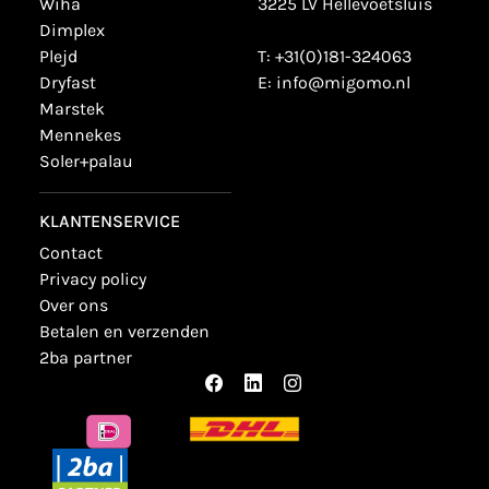
wiha
3225 LV Hellevoetsluis
dimplex
plejd
T:
+31(0)181-324063
dryfast
E:
info@migomo.nl
marstek
mennekes
soler+palau
KLANTENSERVICE
contact
privacy policy
over ons
betalen en verzenden
2ba partner