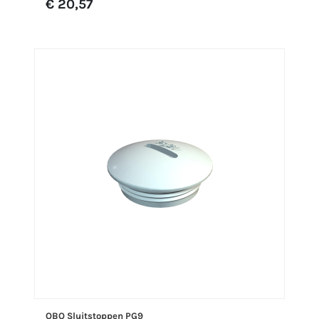
€ 20,57
OBO Sluitstoppen PG9