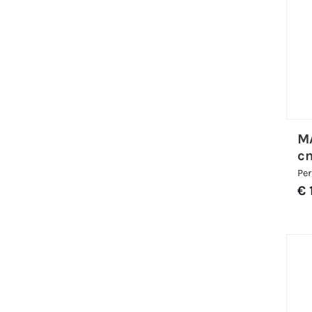
M
c
Per
€ 