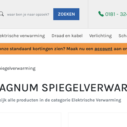
0181 - 3
ZOEKEN
lektrische verwarming
Draad en kabel
Verlichting
Sch
 onze standaard kortingen zien? Maak nu een
account
aan en
iegelverwarming
AGNUM SPIEGELVERWA
ijk alle producten in de categorie Elektrische Verwarming