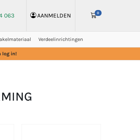
0
24 063
AANMELDEN
akelmateriaal
Verdeelinrichtingen
 log in!
RMING