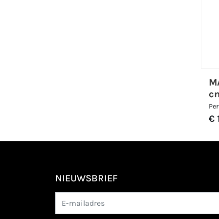
M
c
Per
€ 
NIEUWSBRIEF