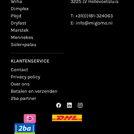
wiha
3225 LV Hellevoetsluis
dimplex
plejd
T:
+31(0)181-324063
dryfast
E:
info@migomo.nl
marstek
mennekes
soler+palau
KLANTENSERVICE
contact
privacy policy
over ons
betalen en verzenden
2ba partner