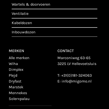
wartels & doorvoeren
ventilatie
kabeldozen
inbouwdozen
MERKEN
CONTACT
alle merken
Marconiweg 63-65
wiha
3225 LV Hellevoetsluis
dimplex
plejd
T:
+31(0)181-324063
dryfast
E:
info@migomo.nl
marstek
mennekes
soler+palau