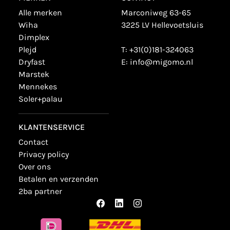
alle merken
Marconiweg 63-65
wiha
3225 LV Hellevoetsluis
dimplex
plejd
T:
+31(0)181-324063
dryfast
E:
info@migomo.nl
marstek
mennekes
soler+palau
KLANTENSERVICE
contact
privacy policy
over ons
betalen en verzenden
2ba partner