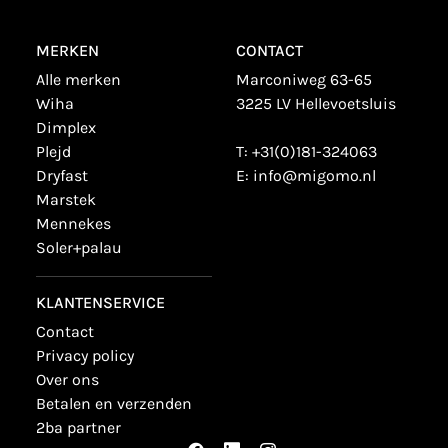
MERKEN
CONTACT
alle merken
Marconiweg 63-65
wiha
3225 LV Hellevoetsluis
dimplex
plejd
T:
+31(0)181-324063
dryfast
E:
info@migomo.nl
marstek
mennekes
soler+palau
KLANTENSERVICE
contact
privacy policy
over ons
betalen en verzenden
2ba partner