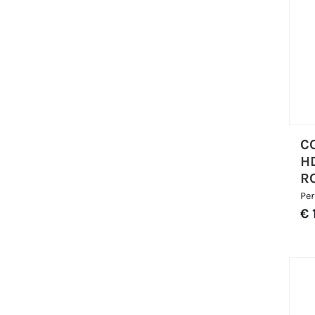
C
H
R
Per
€ 