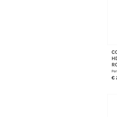
C
H
R
Per
€ 