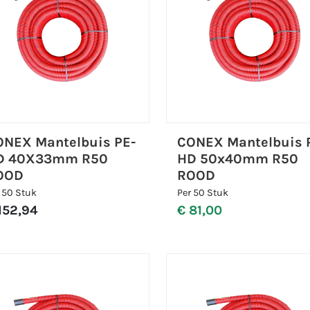
ONEX Mantelbuis PE-
CONEX Mantelbuis 
D 40X33mm R50
HD 50x40mm R50
OOD
ROOD
 50 Stuk
Per 50 Stuk
152,94
€ 81,00