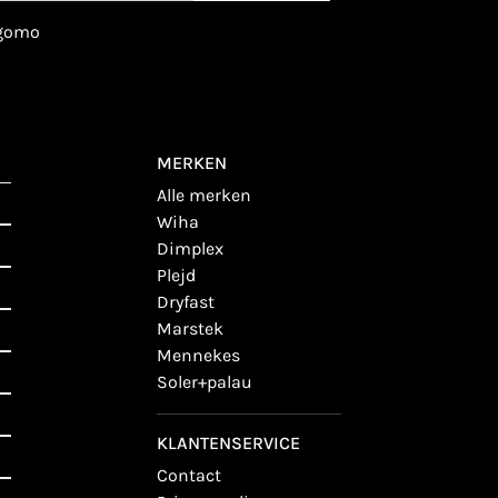
igomo
MERKEN
alle merken
wiha
dimplex
plejd
dryfast
marstek
mennekes
soler+palau
KLANTENSERVICE
contact