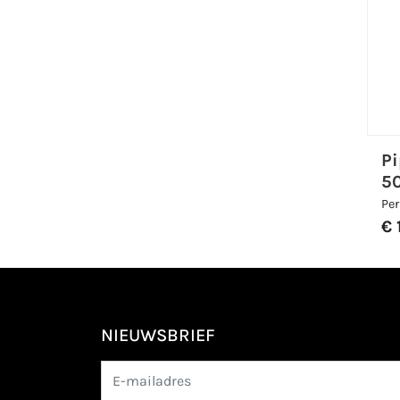
Pi
5
Per
€ 
NIEUWSBRIEF