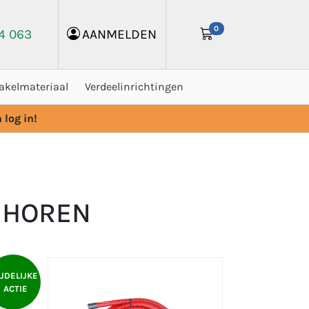
0
24 063
AANMELDEN
akelmateriaal
Verdeelinrichtingen
 log in!
EHOREN
IJDELIJKE
ACTIE