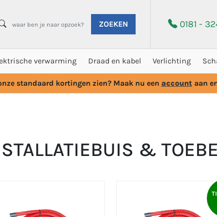
0181 - 3
ZOEKEN
lektrische verwarming
Draad en kabel
Verlichting
Sch
 onze standaard kortingen zien? Maak nu een
account
aan en
NSTALLATIEBUIS & TOEB
T