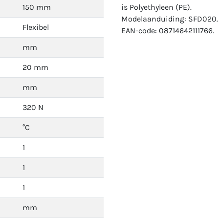
150 mm
is Polyethyleen (PE).
Modelaanduiding: SFD020.
Flexibel
EAN-code: 08714642111766.
mm
20 mm
mm
320 N
°C
1
1
1
mm