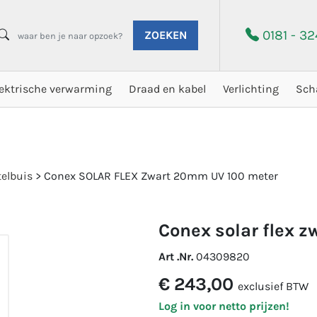
0181 - 3
ZOEKEN
lektrische verwarming
Draad en kabel
Verlichting
Sch
elbuis
>
Conex SOLAR FLEX Zwart 20mm UV 100 meter
conex solar flex
Art .Nr.
04309820
€ 243,00
exclusief BTW
Log in voor netto prijzen!