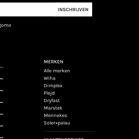
INSCHRIJVEN
igomo
MERKEN
alle merken
wiha
dimplex
plejd
dryfast
marstek
mennekes
soler+palau