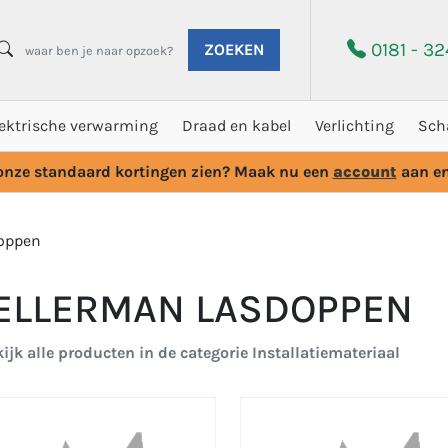
0181 - 3
ZOEKEN
lektrische verwarming
Draad en kabel
Verlichting
Sch
 onze standaard kortingen zien? Maak nu een
account
aan en
oppen
ELLERMAN LASDOPPEN
ijk alle producten in de categorie Installatiemateriaal