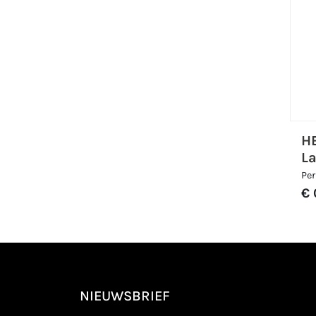
H
L
Per
€ 
NIEUWSBRIEF