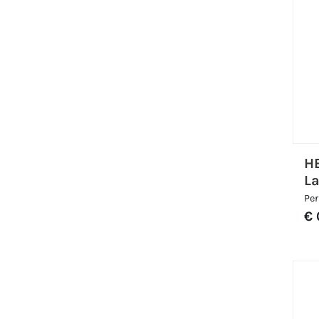
H
L
Per
€ 