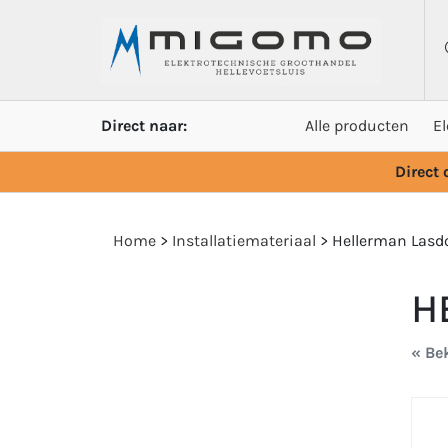
Direct naar:
Alle producten
E
Direct
Home
>
Installatiemateriaal
>
Hellerman Lasd
H
« Bek