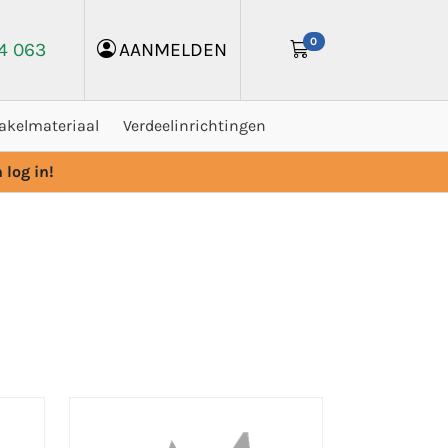
0
24 063
AANMELDEN
akelmateriaal
Verdeelinrichtingen
 log in!