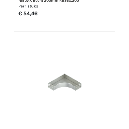
NIEDAX Bocht 200mm RES60.200
Per 1 stuks
€ 54,46