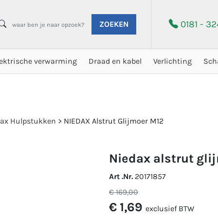
0181 - 3
ZOEKEN
lektrische verwarming
Draad en kabel
Verlichting
Sch
ax Hulpstukken
>
NIEDAX Alstrut Glijmoer M12
niedax alstrut gl
Art .Nr.
20171857
€ 169,00
€ 1,69
exclusief BTW