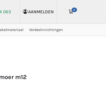
0
24 063
AANMELDEN
akelmateriaal
Verdeelinrichtingen
ijmoer m12