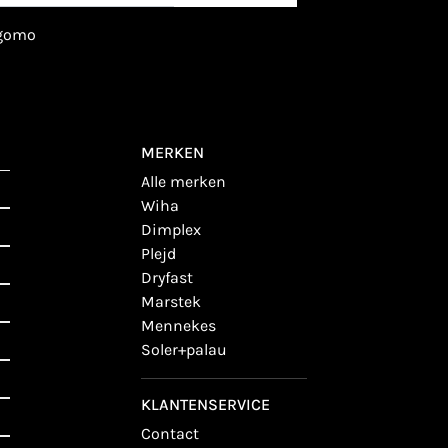
igomo
MERKEN
alle merken
wiha
dimplex
plejd
dryfast
marstek
mennekes
soler+palau
KLANTENSERVICE
contact