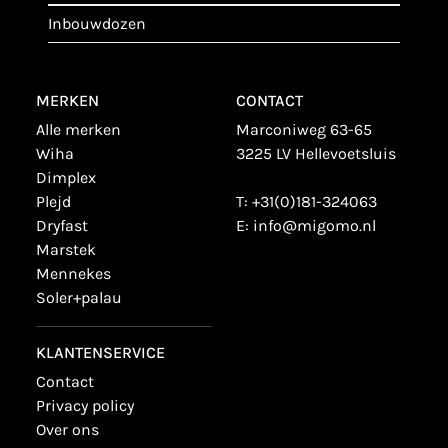
inbouwdozen
MERKEN
CONTACT
alle merken
Marconiweg 63-65
wiha
3225 LV Hellevoetsluis
dimplex
plejd
T:
+31(0)181-324063
dryfast
E:
info@migomo.nl
marstek
mennekes
soler+palau
KLANTENSERVICE
contact
privacy policy
over ons