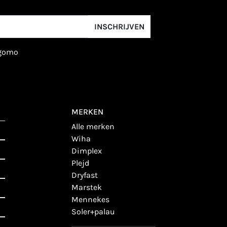
INSCHRIJVEN
igomo
MERKEN
alle merken
wiha
dimplex
plejd
dryfast
marstek
mennekes
soler+palau