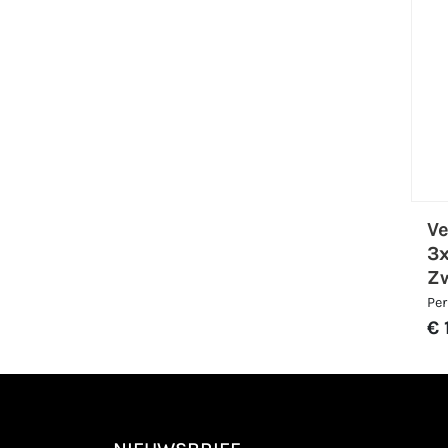
Ve
3
Z
Per
€ 