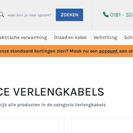
0181 - 3
ZOEKEN
lektrische verwarming
Draad en kabel
Verlichting
Sch
 onze standaard kortingen zien? Maak nu een
account
aan en
CE VERLENGKABELS
ijk alle producten in de categorie Verlengkabels