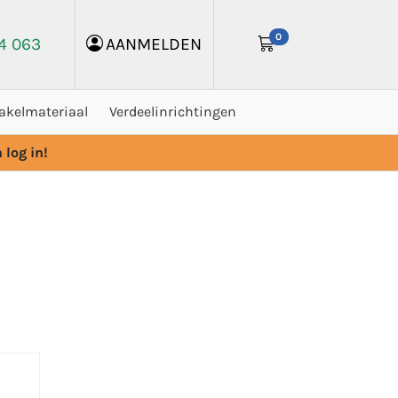
0
24 063
AANMELDEN
akelmateriaal
Verdeelinrichtingen
 log in!