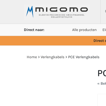
Direct naar:
Alle producten
E
Direct
Home
>
Verlengkabels
>
PCE Verlengkabels
P
« Bek