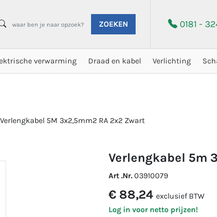
0181 - 3
ZOEKEN
lektrische verwarming
Draad en kabel
Verlichting
Sch
Verlengkabel 5M 3x2,5mm2 RA 2x2 Zwart
verlengkabel 5m 
Art .Nr.
03910079
€ 88,24
exclusief BTW
Log in voor netto prijzen!