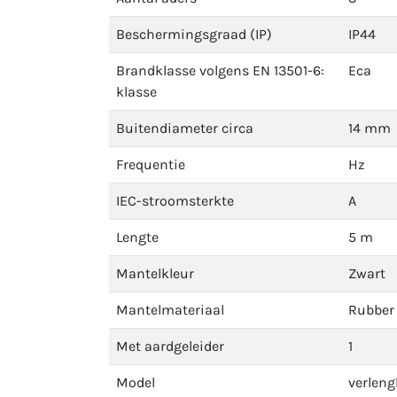
Beschermingsgraad (IP)
IP44
Brandklasse volgens EN 13501-6:
Eca
klasse
Buitendiameter circa
14 mm
Frequentie
Hz
IEC-stroomsterkte
A
Lengte
5 m
Mantelkleur
Zwart
Mantelmateriaal
Rubber
Met aardgeleider
1
Model
verleng