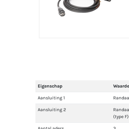
Eigenschap
Waard
Aansluiting 1
Randaar
Aansluiting 2
Randaa
(type F)
Aantal aders
3