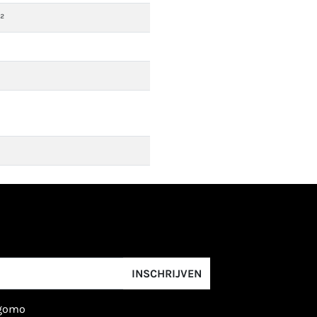
²
INSCHRIJVEN
igomo