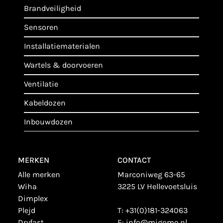
brandveiligheid
sensoren
installatiematerialen
wartels & doorvoeren
ventilatie
kabeldozen
inbouwdozen
MERKEN
CONTACT
alle merken
Marconiweg 63-65
wiha
3225 LV Hellevoetsluis
dimplex
plejd
T:
+31(0)181-324063
dryfast
E:
info@migomo.nl