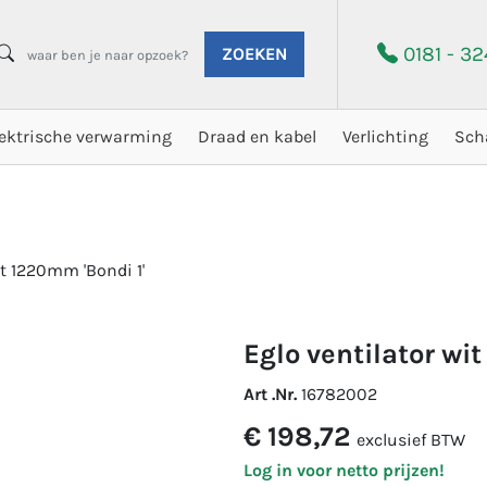
0181 - 3
ZOEKEN
lektrische verwarming
Draad en kabel
Verlichting
Sch
it 1220mm 'Bondi 1'
eglo ventilator wi
Art .Nr.
16782002
€ 198,72
exclusief BTW
Log in voor netto prijzen!