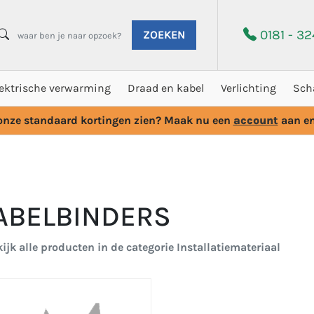
0181 - 3
ZOEKEN
lektrische verwarming
Draad en kabel
Verlichting
Sch
 onze standaard kortingen zien? Maak nu een
account
aan en
ABELBINDERS
ijk alle producten in de categorie Installatiemateriaal