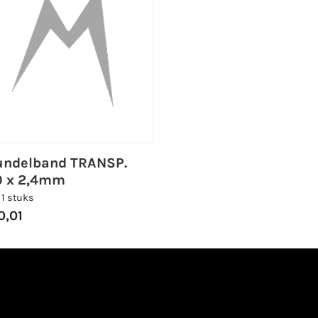
undelband TRANSP.
0 x 2,4mm
 1 stuks
0,01