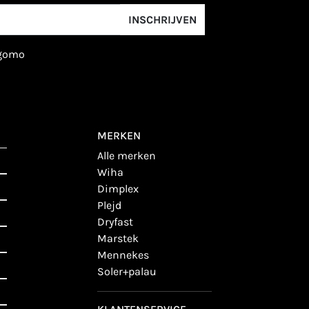
INSCHRIJVEN
igomo
MERKEN
alle merken
wiha
dimplex
plejd
dryfast
marstek
mennekes
soler+palau