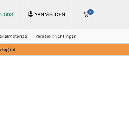
0
24 063
AANMELDEN
akelmateriaal
Verdeelinrichtingen
 log in!