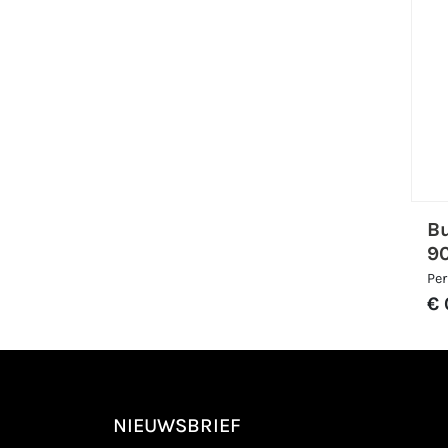
B
9
Per
€ 
NIEUWSBRIEF