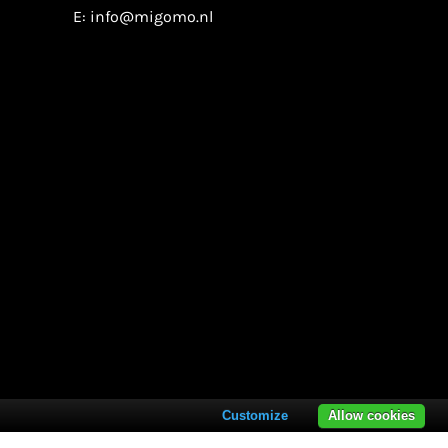
E:
info@migomo.nl
Customize
Allow cookies