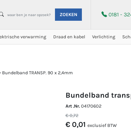
0181 - 3
ZOEKEN
lektrische verwarming
Draad en kabel
Verlichting
Sch
>
Bundelband TRANSP. 90 x 2,4mm
bundelband trans
Art .Nr.
04170602
€ 0,72
€ 0,01
exclusief BTW