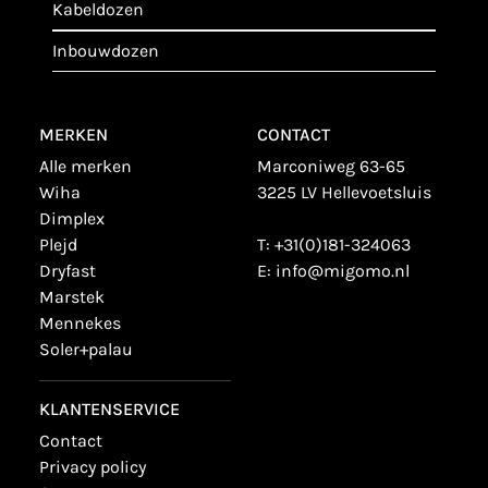
kabeldozen
inbouwdozen
MERKEN
CONTACT
alle merken
Marconiweg 63-65
wiha
3225 LV Hellevoetsluis
dimplex
plejd
T:
+31(0)181-324063
dryfast
E:
info@migomo.nl
marstek
mennekes
soler+palau
KLANTENSERVICE
contact
privacy policy