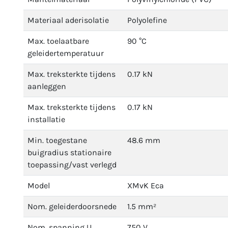
Materiaal aderisolatie
Polyolefine
Max. toelaatbare
90 °C
geleidertemperatuur
Max. treksterkte tijdens
0.17 kN
aanleggen
Max. treksterkte tijdens
0.17 kN
installatie
Min. toegestane
48.6 mm
buigradius stationaire
toepassing/vast verlegd
Model
XMvK Eca
Nom. geleiderdoorsnede
1.5 mm²
Nom. spanning U
750 V