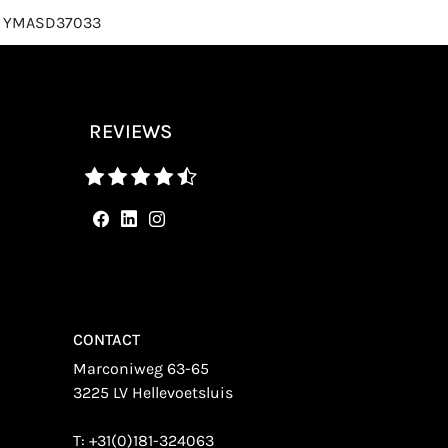
r: YMASD37033
REVIEWS
CONTACT
Marconiweg 63-65
3225 LV Hellevoetsluis
T:
+31(0)181-324063