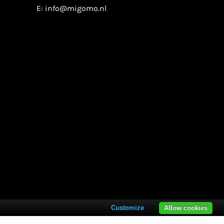
E:
info@migomo.nl
Customize
Allow cookies