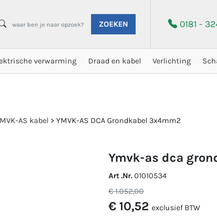
0181 - 3
ZOEKEN
lektrische verwarming
Draad en kabel
Verlichting
Sch
MVK-AS kabel
>
YMVK-AS DCA Grondkabel 3x4mm2
ymvk-as dca gro
Art .Nr.
01010534
€ 1.052,00
€ 10,52
exclusief BTW