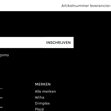
Artikelnummer leverancie
INSCHRIJVEN
igomo
MERKEN
alle merken
wiha
dimplex
plejd