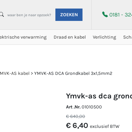
0181 - 3
ZOEKEN
lektrische verwarming
Draad en kabel
Verlichting
Sch
MVK-AS kabel
>
YMVK-AS DCA Grondkabel 3x1,5mm2
ymvk-as dca gro
Art .Nr.
01010500
€ 640,00
€ 6,40
exclusief BTW