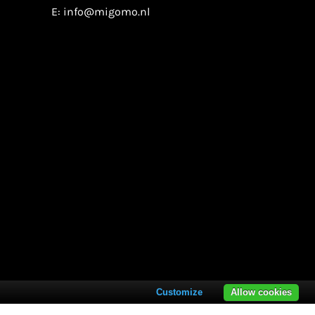
E:
info@migomo.nl
Customize
Allow cookies