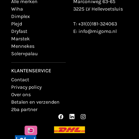
alle merken
Marconiweg 63-65
wiha
3225 LV Hellevoetsluis
dimplex
plejd
T:
+31(0)181-324063
dryfast
E:
info@migomo.nl
marstek
mennekes
soler+palau
KLANTENSERVICE
contact
privacy policy
over ons
betalen en verzenden
2ba partner