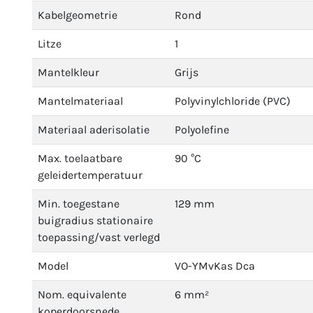
Kabelgeometrie
Rond
Litze
1
Mantelkleur
Grijs
Mantelmateriaal
Polyvinylchloride (PVC)
Materiaal aderisolatie
Polyolefine
Max. toelaatbare
90 °C
geleidertemperatuur
Min. toegestane
129 mm
buigradius stationaire
toepassing/vast verlegd
Model
VO-YMvKas Dca
Nom. equivalente
6 mm²
koperdoorsnede