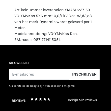
Artikelnummer leverancier: YMASD237153
VO-YMvKas 5X6 mm² 0,6/1 kV Dca-s2,d2,a3
van het merk Dynamic wordt geleverd per 1
Meter.
Modelaanduiding: VO-YMvKas Dca.
EAN-code: 08717714115051.
NIEUWSBRIEF
INSCHRIJVEN
als eerste op de hoogte zijn van alles rond migomo
bekijk alle reviews
REVIEWS