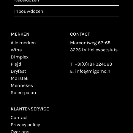
inbouwdozen
MERKEN
CONTACT
alle merken
Marconiweg 63-65
wiha
3225 LV Hellevoetsluis
dimplex
plejd
T:
+31(0)181-324063
dryfast
E:
info@migomo.nl
marstek
mennekes
soler+palau
KLANTENSERVICE
contact
privacy policy
over ons