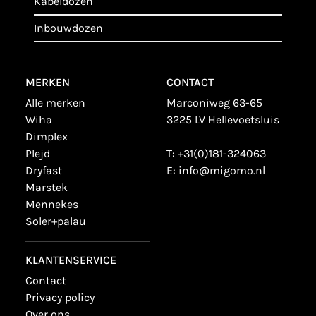
kabeldozen
inbouwdozen
MERKEN
CONTACT
alle merken
Marconiweg 63-65
wiha
3225 LV Hellevoetsluis
dimplex
plejd
T:
+31(0)181-324063
dryfast
E:
info@migomo.nl
marstek
mennekes
soler+palau
KLANTENSERVICE
contact
privacy policy
over ons