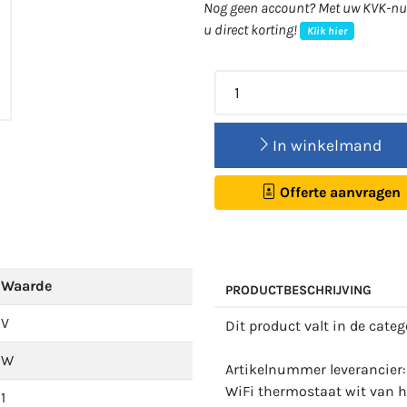
Nog geen account? Met uw KVK-num
u direct korting!
Klik hier
In winkelmand
Offerte aanvragen
Waarde
PRODUCTBESCHRIJVING
V
Dit product valt in de cate
W
Artikelnummer leverancie
WiFi thermostaat wit van 
1