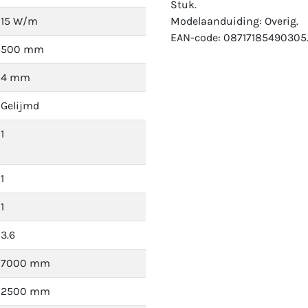
Stuk.
15 W/m
Modelaanduiding: Overig.
EAN-code: 08717185490305
500 mm
4 mm
Gelijmd
1
1
1
3.6
7000 mm
2500 mm