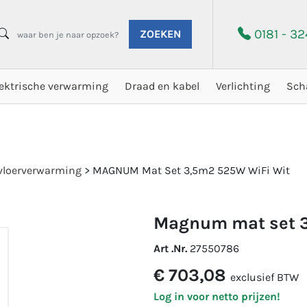
0181 - 3
ZOEKEN
lektrische verwarming
Draad en kabel
Verlichting
Sch
loerverwarming
>
MAGNUM Mat Set 3,5m2 525W WiFi Wit
magnum mat set 
Art .Nr.
27550786
€ 703,08
exclusief BTW
Log in voor netto prijzen!