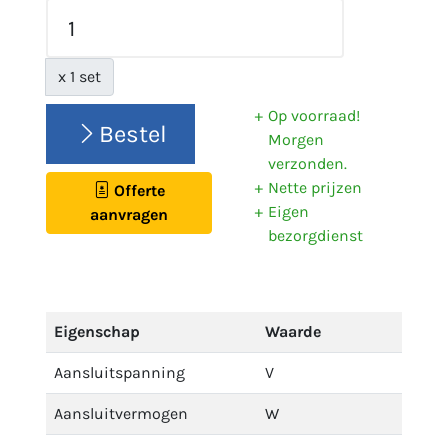
x 1 set
Op voorraad!
Bestel
Morgen
verzonden.
Nette prijzen
Offerte
Eigen
aanvragen
bezorgdienst
Eigenschap
Waarde
Aansluitspanning
V
Aansluitvermogen
W