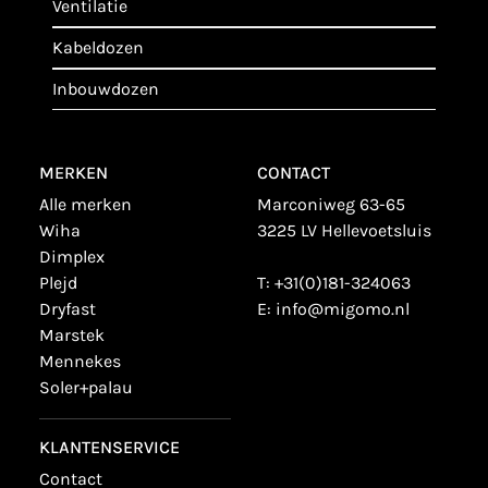
ventilatie
kabeldozen
inbouwdozen
MERKEN
CONTACT
alle merken
Marconiweg 63-65
wiha
3225 LV Hellevoetsluis
dimplex
plejd
T:
+31(0)181-324063
dryfast
E:
info@migomo.nl
marstek
mennekes
soler+palau
KLANTENSERVICE
contact