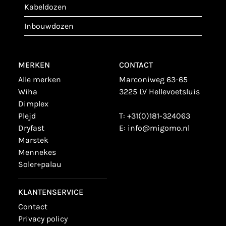
kabeldozen
inbouwdozen
MERKEN
CONTACT
alle merken
Marconiweg 63-65
wiha
3225 LV Hellevoetsluis
dimplex
plejd
T:
+31(0)181-324063
dryfast
E:
info@migomo.nl
marstek
mennekes
soler+palau
KLANTENSERVICE
contact
privacy policy