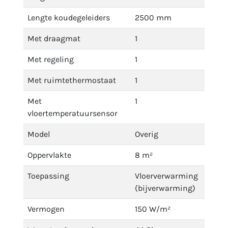
Lengte koudegeleiders
2500 mm
Met draagmat
1
Met regeling
1
Met ruimtethermostaat
1
Met
1
vloertemperatuursensor
Model
Overig
Oppervlakte
8 m²
Toepassing
Vloerverwarming
(bijverwarming)
Vermogen
150 W/m²