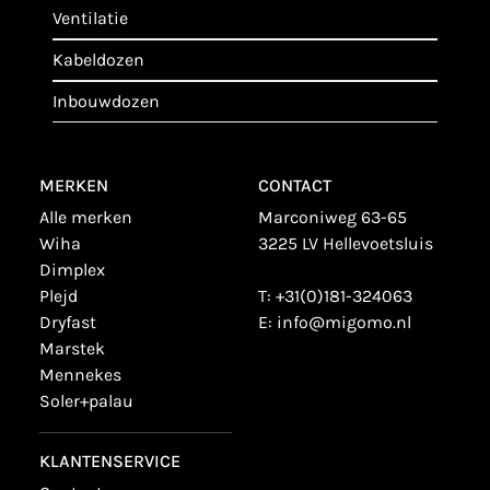
ventilatie
kabeldozen
inbouwdozen
MERKEN
CONTACT
alle merken
Marconiweg 63-65
wiha
3225 LV Hellevoetsluis
dimplex
plejd
T:
+31(0)181-324063
dryfast
E:
info@migomo.nl
marstek
mennekes
soler+palau
KLANTENSERVICE