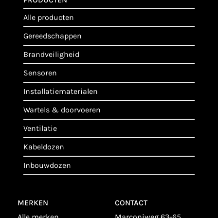
alle producten
gereedschappen
brandveiligheid
sensoren
installatiematerialen
wartels & doorvoeren
ventilatie
kabeldozen
inbouwdozen
MERKEN
CONTACT
alle merken
Marconiweg 63-65