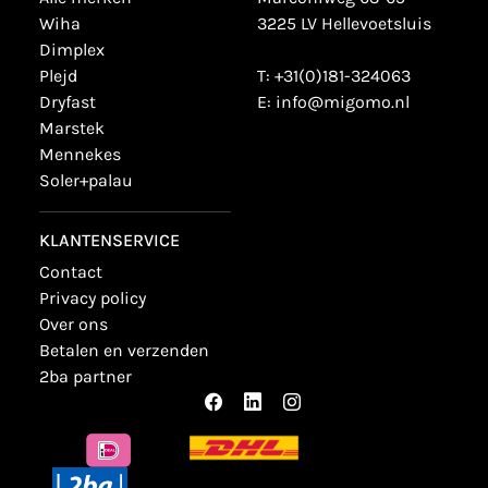
wiha
3225 LV Hellevoetsluis
dimplex
plejd
T:
+31(0)181-324063
dryfast
E:
info@migomo.nl
marstek
mennekes
soler+palau
KLANTENSERVICE
contact
privacy policy
over ons
betalen en verzenden
2ba partner