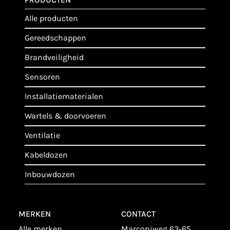
alle producten
gereedschappen
brandveiligheid
sensoren
installatiematerialen
wartels & doorvoeren
ventilatie
kabeldozen
inbouwdozen
MERKEN
CONTACT
alle merken
Marconiweg 63-65