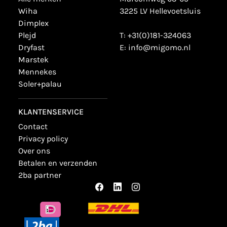
wiha
3225 LV Hellevoetsluis
dimplex
plejd
T:
+31(0)181-324063
dryfast
E:
info@migomo.nl
marstek
mennekes
soler+palau
KLANTENSERVICE
contact
privacy policy
over ons
betalen en verzenden
2ba partner