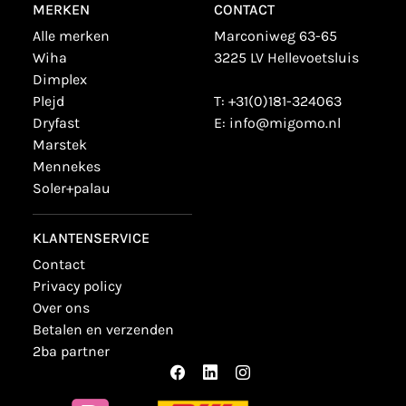
MERKEN
CONTACT
alle merken
Marconiweg 63-65
wiha
3225 LV Hellevoetsluis
dimplex
plejd
T:
+31(0)181-324063
dryfast
E:
info@migomo.nl
marstek
mennekes
soler+palau
KLANTENSERVICE
contact
privacy policy
over ons
betalen en verzenden
2ba partner