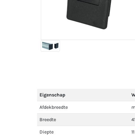
Eigenschap
W
Afdekbreedte
Breedte
4
Diepte
1