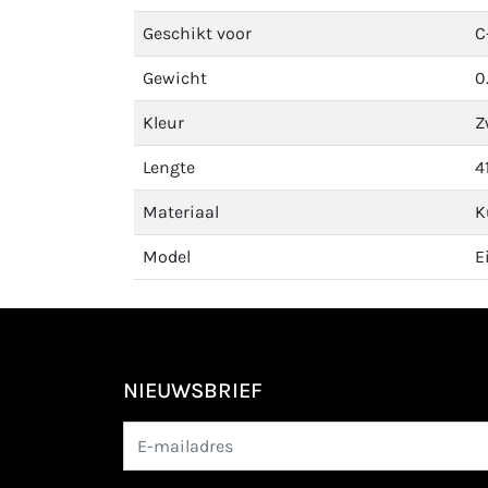
Geschikt voor
C
Gewicht
0
Kleur
Z
Lengte
4
Materiaal
K
Model
E
NIEUWSBRIEF