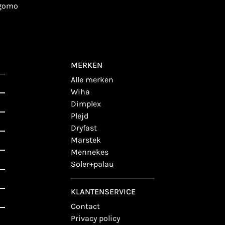
igomo
MERKEN
alle merken
wiha
dimplex
plejd
dryfast
marstek
mennekes
soler+palau
KLANTENSERVICE
contact
privacy policy