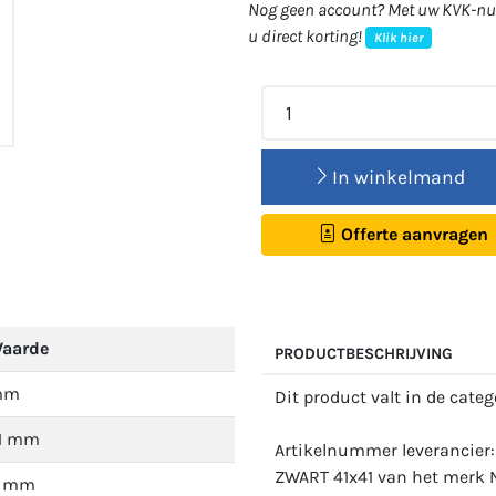
Nog geen account? Met uw KVK-num
u direct korting!
Klik hier
In winkelmand
Offerte aanvragen
aarde
PRODUCTBESCHRIJVING
mm
Dit product valt in de cate
1 mm
Artikelnummer leverancie
ZWART 41x41 van het merk N
1 mm