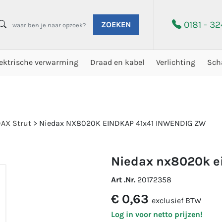
0181 - 3
ZOEKEN
lektrische verwarming
Draad en kabel
Verlichting
Sch
AX Strut
>
Niedax NX8020K EINDKAP 41x41 INWENDIG ZW
niedax nx8020k e
Art .Nr.
20172358
€ 0,63
exclusief BTW
Log in voor netto prijzen!