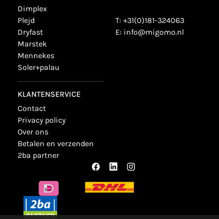
dimplex
plejd
T:
+31(0)181-324063
dryfast
E:
info@migomo.nl
marstek
mennekes
soler+palau
KLANTENSERVICE
contact
privacy policy
over ons
betalen en verzenden
2ba partner