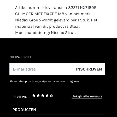
Artikelnummer leverancier: 82371 NX7180E
GLIJMOER MET FIXATIE M8 van het merk
Niedax Group wordt geleverd per 1 Stuk. Het
materiaal van dit product is Staal.
Modelaanduiding: Niedax Strut.
NIEUWSBRIEF
INSCHRIJVEN
als eerste op de hoogte zijn van alles rond migomo
bekijk alle reviews
REVIEWS
PRODUCTEN