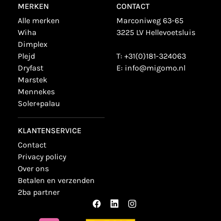
MERKEN
CONTACT
alle merken
Marconiweg 63-65
wiha
3225 LV Hellevoetsluis
dimplex
plejd
T:
+31(0)181-324063
dryfast
E:
info@migomo.nl
marstek
mennekes
soler+palau
KLANTENSERVICE
contact
privacy policy
over ons
betalen en verzenden
2ba partner