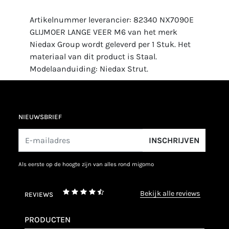
Artikelnummer leverancier: 82340 NX7090E
GLIJMOER LANGE VEER M6 van het merk
Niedax Group wordt geleverd per 1 Stuk. Het
materiaal van dit product is Staal.
Modelaanduiding: Niedax Strut.
NIEUWSBRIEF
INSCHRIJVEN
als eerste op de hoogte zijn van alles rond migomo
bekijk alle reviews
REVIEWS
PRODUCTEN