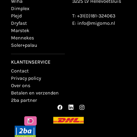
wiha
3225 LV Hellevoetsluis
dimplex
plejd
T:
+31(0)181-324063
dryfast
E:
info@migomo.nl
marstek
mennekes
soler+palau
KLANTENSERVICE
contact
privacy policy
over ons
betalen en verzenden
2ba partner