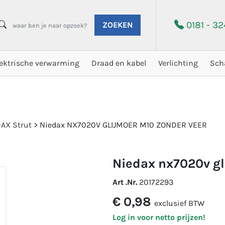
0181 - 3
ZOEKEN
lektrische verwarming
Draad en kabel
Verlichting
Sch
AX Strut
>
Niedax NX7020V GLIJMOER M10 ZONDER VEER
niedax nx7020v g
Art .Nr.
20172293
€ 0,98
exclusief BTW
Log in voor netto prijzen!