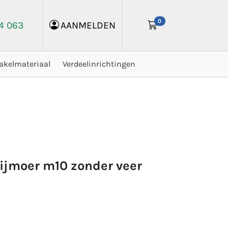
0
24 063
AANMELDEN
akelmateriaal
Verdeelinrichtingen
lijmoer m10 zonder veer