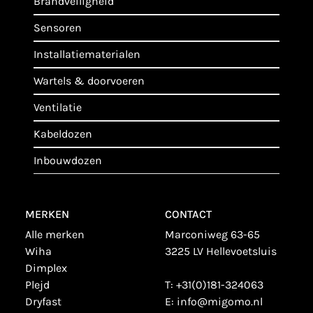
brandveiligheid
sensoren
installatiematerialen
wartels & doorvoeren
ventilatie
kabeldozen
inbouwdozen
MERKEN
CONTACT
alle merken
Marconiweg 63-65
wiha
3225 LV Hellevoetsluis
dimplex
plejd
T:
+31(0)181-324063
dryfast
E:
info@migomo.nl