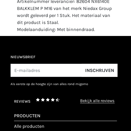
Artikelnummer leverancier: 82604 NX6140E
BALKKLEM P M16 van het merk Niedax Group
wordt geleverd per 1 Stuk. Het materiaal van
dit product is Staal.
Modelaanduiding: Met binnendraad.
NIEUWSBRIEF
INSCHRIJVEN
als eerste op de hoogte zijn van alles rond migomo
bekijk alle reviews
REVIEWS
PRODUCTEN
alle producten