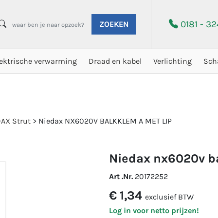
0181 - 3
ZOEKEN
lektrische verwarming
Draad en kabel
Verlichting
Sch
AX Strut
>
Niedax NX6020V BALKKLEM A MET LIP
niedax nx6020v b
Art .Nr.
20172252
€ 1,34
exclusief BTW
Log in voor netto prijzen!