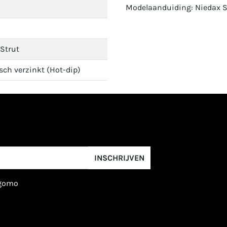
Modelaanduiding: Niedax S
Strut
ch verzinkt (Hot-dip)
INSCHRIJVEN
igomo