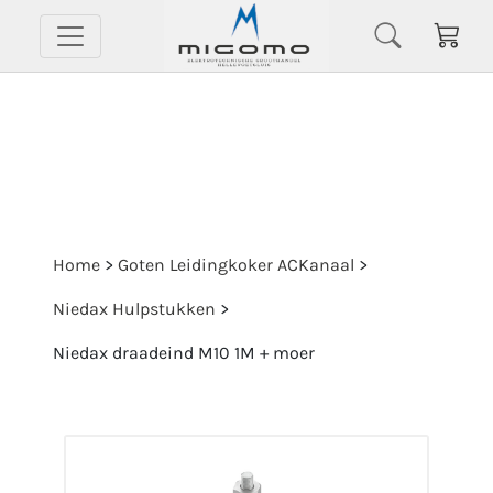
Home
>
Goten Leidingkoker ACKanaal
>
Niedax Hulpstukken
>
Niedax draadeind M10 1M + moer