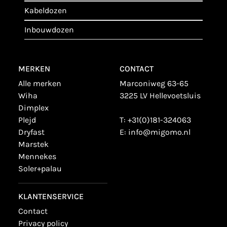
kabeldozen
inbouwdozen
MERKEN
CONTACT
alle merken
Marconiweg 63-65
wiha
3225 LV Hellevoetsluis
dimplex
plejd
T:
+31(0)181-324063
dryfast
E:
info@migomo.nl
marstek
mennekes
soler+palau
KLANTENSERVICE
contact
privacy policy