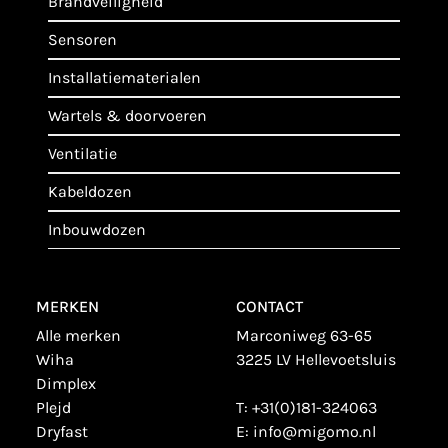
brandveiligheid
sensoren
installatiematerialen
wartels & doorvoeren
ventilatie
kabeldozen
inbouwdozen
MERKEN
CONTACT
alle merken
Marconiweg 63-65
wiha
3225 LV Hellevoetsluis
dimplex
plejd
T:
+31(0)181-324063
dryfast
E:
info@migomo.nl