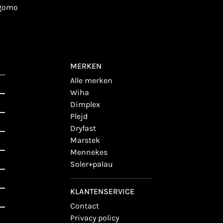
igomo
MERKEN
alle merken
wiha
dimplex
plejd
dryfast
marstek
mennekes
soler+palau
KLANTENSERVICE
contact
privacy policy