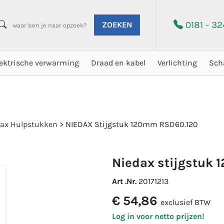
0181 - 3
ZOEKEN
lektrische verwarming
Draad en kabel
Verlichting
Sch
ax Hulpstukken
>
NIEDAX Stijgstuk 120mm RSD60.120
niedax stijgstuk
Art .Nr.
20171213
€ 54,86
exclusief BTW
Log in voor netto prijzen!